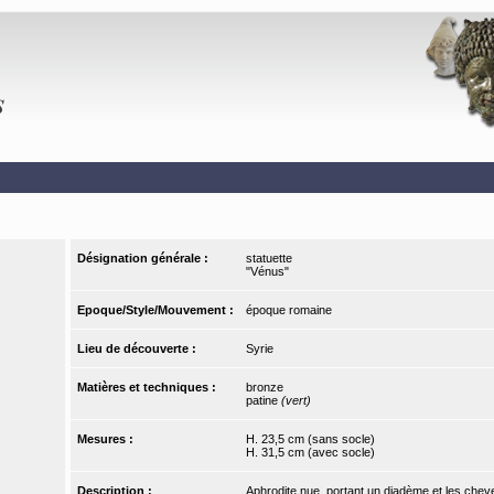
Désignation générale :
statuette
"Vénus"
Epoque/Style/Mouvement :
époque romaine
Lieu de découverte :
Syrie
Matières et techniques :
bronze
patine
(vert)
Mesures :
H. 23,5 cm (sans socle)
H. 31,5 cm (avec socle)
Description :
Aphrodite nue, portant un diadème et les cheve