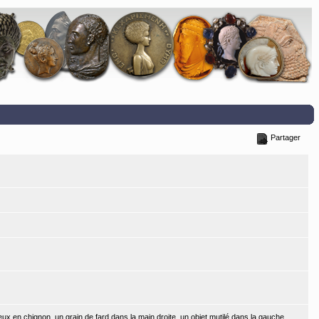
Partager
ux en chignon, un grain de fard dans la main droite, un objet mutilé dans la gauche