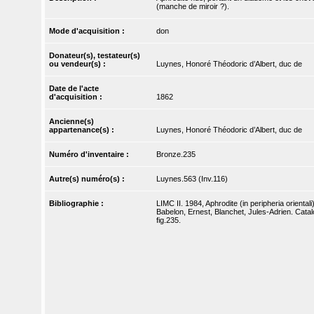
(manche de miroir ?).
Mode d'acquisition :
don
Donateur(s), testateur(s)
ou vendeur(s) :
Luynes, Honoré Théodoric d’Albert, duc de
Date de l'acte
d'acquisition :
1862
Ancienne(s)
appartenance(s) :
Luynes, Honoré Théodoric d’Albert, duc de
Numéro d'inventaire :
Bronze.235
Autre(s) numéro(s) :
Luynes.563 (Inv.116)
Bibliographie :
LIMC II. 1984, Aphrodite (in peripheria orientali
Babelon, Ernest, Blanchet, Jules-Adrien. Catal
fig.235.