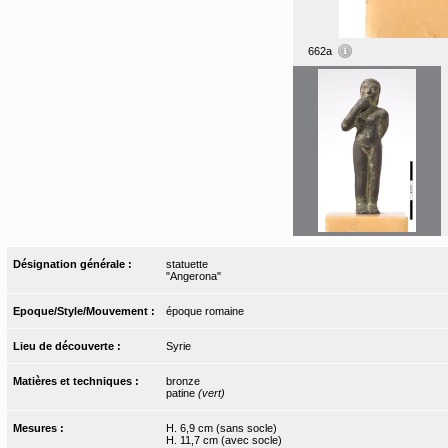
662a
Désignation générale :
statuette
"Angerona"
Epoque/Style/Mouvement :
époque romaine
Lieu de découverte :
Syrie
Matières et techniques :
bronze
patine
(vert)
Mesures :
H. 6,9 cm (sans socle)
H. 11,7 cm (avec socle)