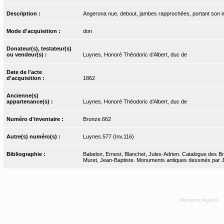
Description :
Angerona nue, debout, jambes rapprochées, portant son i
Mode d'acquisition :
don
Donateur(s), testateur(s)
ou vendeur(s) :
Luynes, Honoré Théodoric d’Albert, duc de
Date de l'acte
d'acquisition :
1862
Ancienne(s)
appartenance(s) :
Luynes, Honoré Théodoric d’Albert, duc de
Numéro d'inventaire :
Bronze.662
Autre(s) numéro(s) :
Luynes.577 (Inv.116)
Bibliographie :
Babelon, Ernest, Blanchet, Jules-Adrien. Catalogue des Bro
Muret, Jean-Baptiste. Monuments antiques dessinés par J.-
Mentions légales