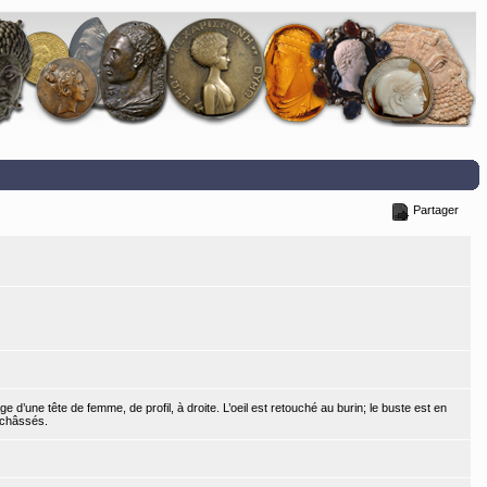
Partager
e d’une tête de femme, de profil, à droite. L’oeil est retouché au burin; le buste est en
nchâssés.