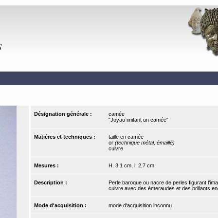
Désignation générale :
camée
"Joyau imitant un camée"
Matières et techniques :
taille en camée
or
(technique métal, émaillé)
cuivre
Mesures :
H. 3,1 cm, l. 2,7 cm
Description :
Perle baroque ou nacre de perles figurant l’imag
cuivre avec des émeraudes et des brillants e
Mode d'acquisition :
mode d'acquisition inconnu