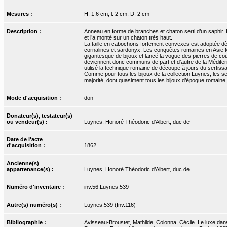
Mesures :
H. 1,6 cm, l. 2 cm, D. 2 cm
Description :
Anneau en forme de branches et chaton serti d’un saphir. La
et l’a monté sur un chaton très haut.
La taille en cabochons fortement convexes est adoptée dès
cornalines et sardonyx. Les conquêtes romaines en Asie Mi
gigantesque de bijoux et lancé la vogue des pierres de cou
deviennent donc communs de part et d’autre de la Méditerranée
utilisé la technique romaine de découpe à jours du sertissa
Comme pour tous les bijoux de la collection Luynes, les
majorité, dont quasiment tous les bijoux d’époque romaine,
Mode d'acquisition :
don
Donateur(s), testateur(s)
ou vendeur(s) :
Luynes, Honoré Théodoric d’Albert, duc de
Date de l'acte
d'acquisition :
1862
Ancienne(s)
appartenance(s) :
Luynes, Honoré Théodoric d’Albert, duc de
Numéro d'inventaire :
inv.56.Luynes.539
Autre(s) numéro(s) :
Luynes.539 (Inv.116)
Bibliographie :
Avisseau-Broustet, Mathilde, Colonna, Cécile. Le luxe dans