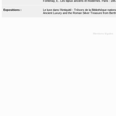
Fontenay, E.. Les bijoux anciens et modernes. Paris : 1887
Expositions :
Le luxe dans l'Antiquité - Trésors de la Bibliothèque nati
Ancient Luxury and the Roman Silver Treasure from Bertho
Mentions légales