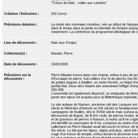
"Trésor de Naix : collier aux camées"
Création / Exécution :
202
(vers)
Précisions datation :
La mode des monnaies montées, née au début de l'époque im
dans le temps dans la partie occidentale de l'empire puis
notamment. La cohérence du programme idéologique de ce coll
Lieu de découverte :
Naix-aux-Forges
Collecteur(s) :
Maulan, Pierre
Date de découverte :
15/02/1809
Précisions sur la
Pierre Maulan trouva dans son champ, enfoui à peu de prof
découverte :
d'Esculape en pierre, huit colliers d'or et de pierres (inv.5
de petites bagues à intailles, un stylet d'ivoire, un lingot 
parfait état. Deux tiers étaient des antoniniani l'effigie d
260-268.
L'ensemble fut rapidement dispersé: un antiquaire de Metz a
partie des bijoux fut acquise pour la Bibliothèque impérial
Le site antique de Nasium, ancienne cité des Leuques est 
siècle et l'itinéraire d'Antonin au IVè siècle) et l'emplace
campagnes de fouilles, dès le XVIIIè siècle mais surtout au
découverte de lingots, de fil d'or roulé, de pierres brutes,
et de graveurs de pierres à Nasium, à moins qu'il ne s'agi
ont identifié un sanctuaire de 8 ha, composé au moins d'un
Lallemand où Pierre Maulan avait découvert le trésor, de la f
IIIe siècle. Le fait que les bijoux, objets précieux, aient
s'agir d'un trésor de temple, enfoui durant la décennie tro
les plus précieux et l'image d'une divinité protectrice de l