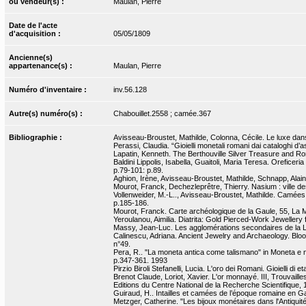
ou vendeur(s) :
Maulan, Pierre
Date de l'acte
d'acquisition :
05/05/1809
Ancienne(s)
appartenance(s) :
Maulan, Pierre
Numéro d'inventaire :
inv.56.128
Autre(s) numéro(s) :
Chabouillet.2558 ; camée.367
Bibliographie :
Avisseau-Broustet, Mathilde, Colonna, Cécile. Le luxe dans 
Perassi, Claudia. “Gioielli monetali romani dai cataloghi d
Lapatin, Kenneth. The Berthouville Silver Treasure and Rom
Baldini Lippolis, Isabella, Guaitoli, Maria Teresa. Oreficeri
p.79-101: p.89.
Aghion, Irène, Avisseau-Broustet, Mathilde, Schnapp, Alain. 
Mourot, Franck, Dechezleprêtre, Thierry. Nasium : ville d
Vollenweider, M.-L.., Avisseau-Broustet, Mathilde. Camées e
p.185-186.
Mourot, Franck. Carte archéologique de la Gaule, 55, La M
Yeroulanou, Aimilia. Diatrita: Gold Pierced-Work Jewellery
Massy, Jean-Luc. Les agglomérations secondaires de la Lor
Calinescu, Adriana. Ancient Jewelry and Archaeology. Bloo
n°49.
Pera, R.. "La moneta antica come talismano" in Moneta e no
p.347-361. 1993
Pirzio Biroli Stefanelli, Lucia. L'oro dei Romani. Gioielli di
Brenot Claude, Loriot, Xavier. L'or monnayé. III, Trouvaill
Editions du Centre National de la Recherche Scientifique, 
Guiraud, H.. Intailles et camées de l’époque romaine en Gaul
Metzger, Catherine. "Les bijoux monétaires dans l'Antiquité 