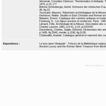
Vermeule, Cornelius Clarkson. "Numismatics in Antiquity.
1975, p.13, n°7.
Böhme-Schönberger, Astrid. Schmuck der römischen Frau. 
48, fig.23.
Toussaint, Maurice. Répertoire archéologique de la Meuse,
Dennison, Walter. Studies in East Christian and Roman art.
Babelon, Ernest. Catalogue des camées antiques et moderne
Fontenay, E.. Les bijoux anciens et modernes. Paris : 188
Liénard, Félix. Archéologie de la Meuse. Description des 
Charles Laurent, 1881, p.9-41, p.15, pl.XXXVIII.
Daremberg, Charles, Saglio, Edmond. Dictionnaire des anti
p.1485, fig.3540, monile, p.1190, fig.5138.
Chabouillet, Anatole. Catalogue général et raisonné des ca
Expositions :
Le luxe dans l'Antiquité - Trésors de la Bibliothèque nati
Ancient Luxury and the Roman Silver Treasure from Bertho
Mentions légales