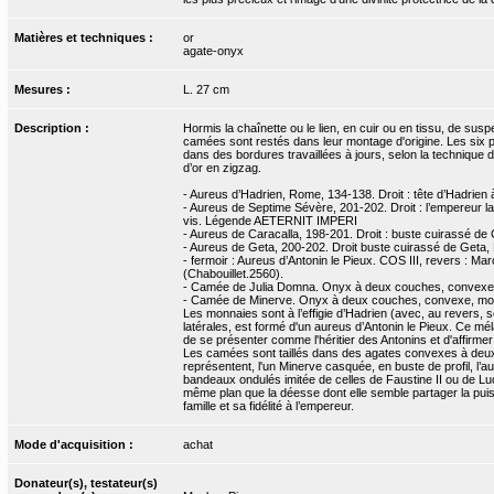
Matières et techniques :
or
agate-onyx
Mesures :
L. 27 cm
Description :
Hormis la chaînette ou le lien, en cuir ou en tissu, de susp
camées sont restés dans leur montage d'origine. Les six 
dans des bordures travaillées à jours, selon la technique 
d’or en zigzag.
- Aureus d’Hadrien, Rome, 134-138. Droit : tête d’Hadri
- Aureus de Septime Sévère, 201-202. Droit : l’empereur 
vis. Légende AETERNIT IMPERI
- Aureus de Caracalla, 198-201. Droit : buste cuirass
- Aureus de Geta, 200-202. Droit buste cuirassé de Geta
- fermoir : Aureus d’Antonin le Pieux. COS III, revers : Mar
(Chabouillet.2560).
- Camée de Julia Domna. Onyx à deux couches, convexe, 
- Camée de Minerve. Onyx à deux couches, convexe, mont
Les monnaies sont à l’effigie d’Hadrien (avec, au revers, s
latérales, est formé d'un aureus d’Antonin le Pieux. Ce mé
de se présenter comme l'héritier des Antonins et d'affirmer 
Les camées sont taillés dans des agates convexes à deux co
représentent, l'un Minerve casquée, en buste de profil, l’
bandeaux ondulés imitée de celles de Faustine II ou de Luci
même plan que la déesse dont elle semble partager la puissa
famille et sa fidélité à l’empereur.
Mode d'acquisition :
achat
Donateur(s), testateur(s)