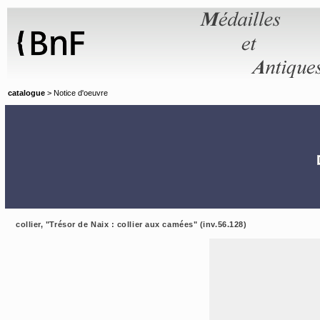
Panneau de gestion des cookies
catalogue
> Notice d'oeuvre
collier, "Trésor de Naix : collier aux camées" (inv.56.128)