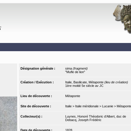
Désignation générale :
sima
(fragment)
"Mufle de lion"
Création / Exécution :
Italie, Basilicate, Métaponte
(lieu de création)
1ère moitié 5e siècle av JC
Lieu de découverte :
Métaponte
Site de découverte :
Italie > Italie méridionale > Lucanie > Métapont
Collecteur(s) :
Luynes, Honoré Théodoric d’Albert, duc de
Debacq, Joseph Frédéric
Date de découverte :
1828