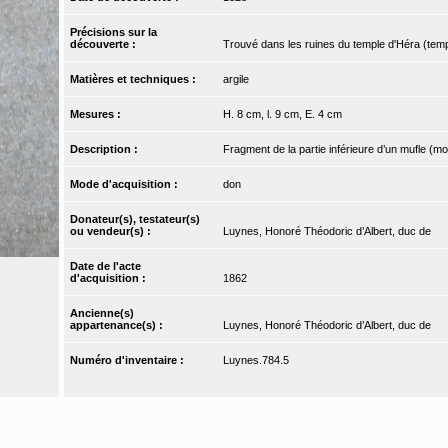
Précisions sur la
découverte :
Trouvé dans les ruines du temple d'Héra (temp
Matières et techniques :
argile
Mesures :
H. 8 cm, l. 9 cm, E. 4 cm
Description :
Fragment de la partie inférieure d’un mufle (m
Mode d'acquisition :
don
Donateur(s), testateur(s)
ou vendeur(s) :
Luynes, Honoré Théodoric d’Albert, duc de
Date de l'acte
d'acquisition :
1862
Ancienne(s)
appartenance(s) :
Luynes, Honoré Théodoric d’Albert, duc de
Numéro d'inventaire :
Luynes.784.5