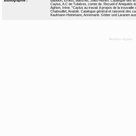
Bibliographie :
Babelon, Ernest, Blanchet, Jules-Adrien. Catalogue des Bro
Caylus, A.C de Tubières, comte de. Recueil d’ Antiquités ég
Aghion, Irène. “Caylus au travail. A propos de la trouvaille 
Chabouillet, Anatole. Catalogue général et raisonné des ca
Kaufmann-Heinimann, Annemarie. Götter und Lararien aus A
Mentions légales