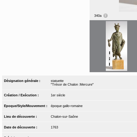
340a
Désignation générale :
statuette
"Trésor de Chalon :Mercure"
Création / Exécution :
1er siècle
Epoque/Style/Mouvement :
époque gallo-romaine
Lieu de découverte :
Chalon-sur-Saône
Date de découverte :
1763