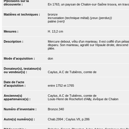
Précisions sur la
découverte :
En 1763, un paysan de Chalon-sur-Saône trouva, en travaill
Matières et techniques :
bronze
incrustation (technique métal)
(yeux (perdus))
patine
(vert)
Mesures :
H. 13,2 cm
Description :
Mercure debout, vêtu d'un manteau. Il est coiffé d’un pétase
disparu. Son manteau, agrafé sur l’épaule droite, descend 
pliée.
Mode d'acquisition :
don
Donateur(s), testateur(s)
ou vendeur(s) :
Caylus, A.C de Tubières, comte de
Date de l'acte
d'acquisition :
entre 1752 et 1765
Ancienne(s)
Caylus, A.C de Tubières, comte de
appartenance(s) :
Louis-Henri de Rochefort d’Ailly, évêque de Chalon
Numéro d'inventaire :
Bronze.340
Autre(s) numéro(s) :
Chab.2994 ; Caylus.VII, p.286