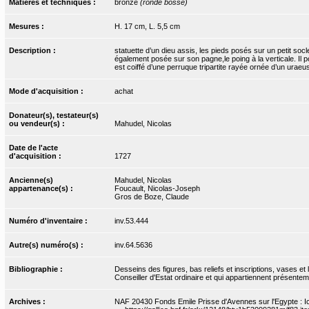
Matières et techniques :
bronze
(ronde bosse)
Mesures :
H. 17 cm, L. 5,5 cm
Description :
statuette d’un dieu assis, les pieds posés sur un petit so
également posée sur son pagne,le poing à la verticale. Il 
est coiffé d’une perruque tripartite rayée ornée d’un urae
Mode d'acquisition :
achat
Donateur(s), testateur(s)
ou vendeur(s) :
Mahudel, Nicolas
Date de l'acte
d'acquisition :
1727
Ancienne(s)
Mahudel, Nicolas
appartenance(s) :
Foucault, Nicolas-Joseph
Gros de Boze, Claude
Numéro d'inventaire :
inv.53.444
Autre(s) numéro(s) :
inv.64.5636
Bibliographie :
Desseins des figures, bas reliefs et inscriptions, vases e
Conseiller d'Estat ordinaire et qui appartiennent présente
Archives :
NAF 20430 Fonds Emile Prisse d'Avennes sur l'Egypte : I