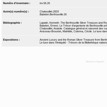
Numéro d'inventaire :
inv.56.26
Autre(s) numéro(s) :
Chabouillet.2833
Babelon.Berthouville.26
Bibliographie :
Lapatin, Kenneth. The Berthouville Silver Treasure and Ro
Babelon, Ernest. Le Trésor d'argenterie de Berthouville pr
Chabouillet, Anatole. Catalogue général et raisonné des cam
Avisseau-Broustet, Mathilde, Colonna, Cécile. Le luxe dans
Expositions :
Ancient Luxury and the Roman Silver Treasure from Bertho
Le luxe dans l'Antiquité - Trésors de la Bibliothèque nati
Mentions légales