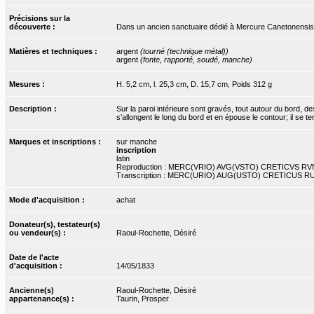
Précisions sur la
découverte :
Dans un ancien sanctuaire dédié à Mercure Canetonensis
Matières et techniques :
argent
(tourné (technique métal))
argent
(fonte, rapporté, soudé, manche)
Mesures :
H. 5,2 cm, l. 25,3 cm, D. 15,7 cm, Poids 312 g
Description :
Sur la paroi intérieure sont gravés, tout autour du bord, d
s’allongent le long du bord et en épouse le contour; il se 
Marques et inscriptions :
sur manche
inscription
latin
Reproduction : MERC(VRIO) AVG(VSTO) CRETICVS RVNA
Transcription : MERC(URIO) AUG(USTO) CRETICUS RU
Mode d'acquisition :
achat
Donateur(s), testateur(s)
ou vendeur(s) :
Raoul-Rochette, Désiré
Date de l'acte
d'acquisition :
14/05/1833
Ancienne(s)
Raoul-Rochette, Désiré
appartenance(s) :
Taurin, Prosper