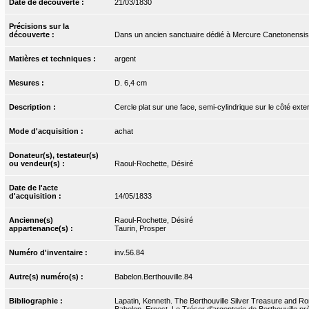
Date de découverte :
21/03/1830
Précisions sur la
découverte :
Dans un ancien sanctuaire dédié à Mercure Canetonensis
Matières et techniques :
argent
Mesures :
D. 6,4 cm
Description :
Cercle plat sur une face, semi-cylindrique sur le côté exte
Mode d'acquisition :
achat
Donateur(s), testateur(s)
ou vendeur(s) :
Raoul-Rochette, Désiré
Date de l'acte
d'acquisition :
14/05/1833
Ancienne(s)
Raoul-Rochette, Désiré
appartenance(s) :
Taurin, Prosper
Numéro d'inventaire :
inv.56.84
Autre(s) numéro(s) :
Babelon.Berthouville.84
Bibliographie :
Lapatin, Kenneth. The Berthouville Silver Treasure and Ro
Babelon, Ernest. Le Trésor d'argenterie de Berthouville pr