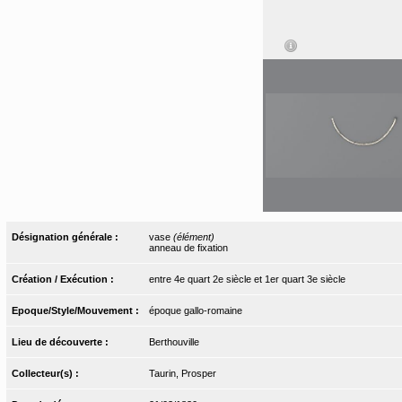
Désignation générale :
vase
(élément)
anneau de fixation
Création / Exécution :
entre 4e quart 2e siècle et 1er quart 3e siècle
Epoque/Style/Mouvement :
époque gallo-romaine
Lieu de découverte :
Berthouville
Collecteur(s) :
Taurin, Prosper