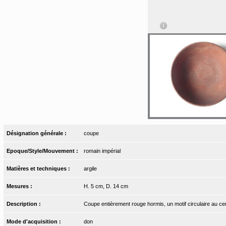
Désignation générale :
coupe
Epoque/Style/Mouvement :
romain impérial
Matières et techniques :
argile
Mesures :
H. 5 cm, D. 14 cm
Description :
Coupe entièrement rouge hormis, un motif circulaire au cen
Mode d'acquisition :
don