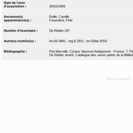
Date de l'acte
d'acquisition :
25/02/1865
Ancienne(s)
Rollin, Camille
appartenance(s) :
Feuardent, Felix
Numéro d'inventaire :
De Ridder.197
Autre(s) numéro(s) :
inv.65.4981 ; reg.E.2911 ; inv.52bis.9253
Bibliographie :
Flot Marcelle. Corpus Vasorum Antiquorum - France. 7, Pari
De Ridder, André. Catalogue des vases peints de la Bibliot
Mentions légales