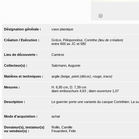
Désignation générale :
vase plastique
Création / Exécution :
Grèce, Péloponnèse, Corinthe
(lieu de création)
entre 600 av JC et 580
Lieu de découverte :
Camiros
Collecteur(s) :
Salzmann, Auguste
Matières et techniques :
argile
(beige, peint (décor), rouge, trace)
Mesures :
H. 6,95 cm, D. 7,39 cm
diam embouchure 4,63 ; diam ouverture 1,07
Description :
Le guerrier porte une variante du casque Corinthien. La s
.
Mode d'acquisition :
achat
Donateur(s), testateur(s)
Rollin, Camille
ou vendeur(s) :
Feuardent, Felix