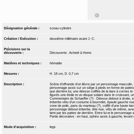
Désignation générale :
sceau-cylindre
Création / Exécution :
deuxième millénaire avant J.-C.
Précisions sur la
découverte :
Découverte : Acheté à Homs
Matières et techniques :
hématite
Mesures :
H. 18 cm, D. 0,7 cm
Description :
Scène d’offrande d’un lièvre par un personnage masculin, 
personnage assis sur un siège à pieds en forme de pattes d
que derrière lui, une déesse coiffée de la tiare à cornes
figurés une étoile et un disque solaire dans le croissant, 
Commentaire de Schaeffer (?) : Déesse debout à droite, en 
imberbe vêtu d’un costume à bourrelet, épaule gauche nue
zone de poils, pans du manteau (?), coiffé d’une haute tiar
personnage debout imberbe, tête nue, vêtu de même, avec u
tient par les pattes de derrière. Entre lui et le personnage a
Partie décorative : en haut, sphinx assis à gauche, levant 
Mode d'acquisition :
legs