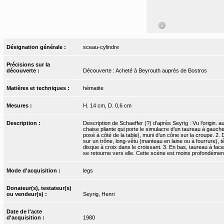
Désignation générale :
sceau-cylindre
Précisions sur la
découverte :
Découverte : Acheté à Beyrouth auprès de Bostros
Matières et techniques :
hématite
Mesures :
H. 14 cm, D. 0,6 cm
Description :
Description de Schaeffer (?) d’après Seyrig : Vu l’origin. 
chaise pliante qui porte le simulacre d’un taureau à gauche
posé à côté de la table), muni d’un cône sur la croupe. 2. 
sur un trône, long-vêtu (manteau en laine ou à fourrure), 
disque à croix dans le croissant. 3. En bas, taureau à fa
se retourne vers elle. Cette scène est moins profondément
Mode d'acquisition :
legs
Donateur(s), testateur(s)
ou vendeur(s) :
Seyrig, Henri
Date de l'acte
d'acquisition :
1980