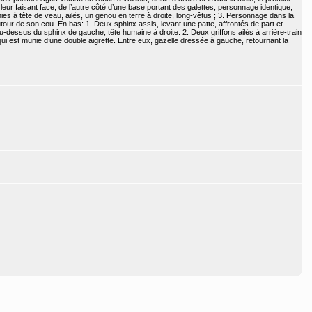
; leur faisant face, de l’autre côté d’une base portant des galettes, personnage identique,
nies à tête de veau, ailés, un genou en terre à droite, long-vêtus ; 3. Personnage dans la
tour de son cou. En bas: 1. Deux sphinx assis, levant une patte, affrontés de part et
u-dessus du sphinx de gauche, tête humaine à droite. 2. Deux griffons ailés à arrière-train
, qui est munie d’une double aigrette. Entre eux, gazelle dressée à gauche, retournant la