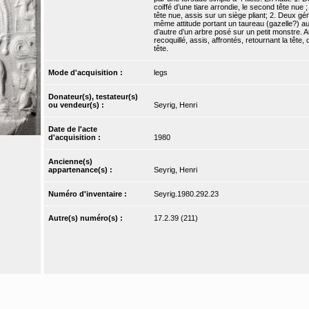
coiffé d’une tiare arrondie, le second tête nue 
tête nue, assis sur un siège pliant; 2. Deux gé
même attitude portant un taureau (gazelle?) au
d’autre d’un arbre posé sur un petit monstre. A
recoquillé, assis, affrontés, retournant la tête
tête.
Mode d'acquisition :
legs
Donateur(s), testateur(s)
ou vendeur(s) :
Seyrig, Henri
Date de l'acte
d'acquisition :
1980
Ancienne(s)
appartenance(s) :
Seyrig, Henri
Numéro d'inventaire :
Seyrig.1980.292.23
Autre(s) numéro(s) :
17.2.39 (211)