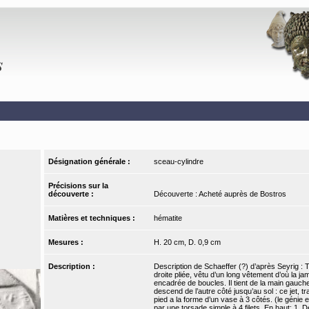
Désignation générale :
sceau-cylindre
Précisions sur la
découverte :
Découverte : Acheté auprès de Bostros
Matières et techniques :
hématite
Mesures :
H. 20 cm, D. 0,9 cm
Description :
Description de Schaeffer (?) d’après Seyrig : Tr
droite pliée, vêtu d’un long vêtement d’où la ja
encadrée de boucles. Il tient de la main gauche
descend de l’autre côté jusqu’au sol : ce jet, t
pied a la forme d’un vase à 3 côtés. (le génie e
par une torsade simple à 4 filets. En haut: 1. 