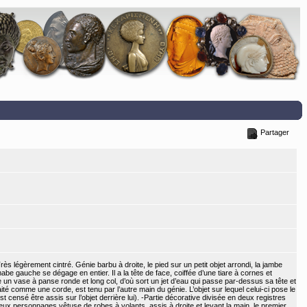
Partager
ès légèrement cintré. Génie barbu à droite, le pied sur un petit objet arrondi, la jambe
mabe gauche se dégage en entier. Il a la tête de face, coiffée d’une tiare à cornes et
 un vase à panse ronde et long col, d’où sort un jet d’eau qui passe par-dessus sa tête et
raité comme une corde, est tenu par l’autre main du génie. L’objet sur lequel celui-ci pose le
st censé être assis sur l’objet derrière lui). -Partie décorative divisée en deux registres
Deux personnages vêtuse de robes à volants, assis à droite et levant la main, le premier