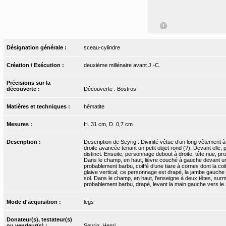
Désignation générale :
sceau-cylindre
Création / Exécution :
deuxième millénaire avant J.-C.
Précisions sur la
découverte :
Découverte : Bostros
Matières et techniques :
hématite
Mesures :
H. 31 cm, D. 0,7 cm
Description :
Description de Seyrig : Divinité vêtue d’un long vêtement à
droite avancée tenant un petit objet rond (?). Devant elle,
distinct. Ensuite, personnage debout à droite, tête nue, pro
Dans le champ, en haut, lièvre couché à gauche devant un pe
probablement barbu, coiffé d’une tiare à cornes dont la coi
glaive vertical; ce personnage est drapé, la jambe gauche
sol. Dans le champ, en haut, l’enseigne à deux têtes, sur
probablement barbu, drapé, levant la main gauche vers le
Mode d'acquisition :
legs
Donateur(s), testateur(s)
ou vendeur(s) :
Seyrig, Henri