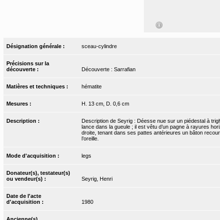
Désignation générale :
sceau-cylindre
Précisions sur la
découverte :
Découverte : Sarrafian
Matières et techniques :
hématite
Mesures :
H. 13 cm, D. 0,6 cm
Description :
Description de Seyrig : Déesse nue sur un piédestal à tri
lance dans la gueule ; il est vêtu d’un pagne à rayures hori
droite, tenant dans ses pattes antérieures un bâton recour
l’oreille.
Mode d'acquisition :
legs
Donateur(s), testateur(s)
ou vendeur(s) :
Seyrig, Henri
Date de l'acte
d'acquisition :
1980
Ancienne(s)