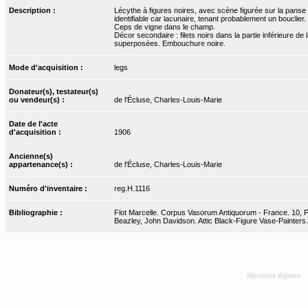
Description :
Lécythe à figures noires, avec scène figurée sur la pans
identifiable car lacunaire, tenant probablement un bouclier.
Ceps de vigne dans le champ.
Décor secondaire : filets noirs dans la partie inférieure de 
superposées. Embouchure noire.
Mode d'acquisition :
legs
Donateur(s), testateur(s)
ou vendeur(s) :
de l'Écluse, Charles-Louis-Marie
Date de l'acte
d'acquisition :
1906
Ancienne(s)
appartenance(s) :
de l'Écluse, Charles-Louis-Marie
Numéro d'inventaire :
reg.H.1116
Bibliographie :
Flot Marcelle. Corpus Vasorum Antiquorum - France. 10, Par
Beazley, John Davidson. Attic Black-Figure Vase-Painters
Mentions légales