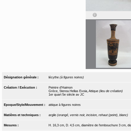
Désignation générale :
lécythe
(à figures noires)
Création / Exécution :
Peintre d’Haimon
Grèce, Sterea Hellas Evoia, Attique
(lieu de création)
1er quart 5e siècle av JC
Epoque/Style/Mouvement :
attique à figures noires
Matières et techniques :
argile
(orangé, vernis noir, incision, rehaut (peint), blanc)
Mesures :
H. 16,3 cm, D. 4,5 cm, diamètre de l'embouchure 3 cm, di