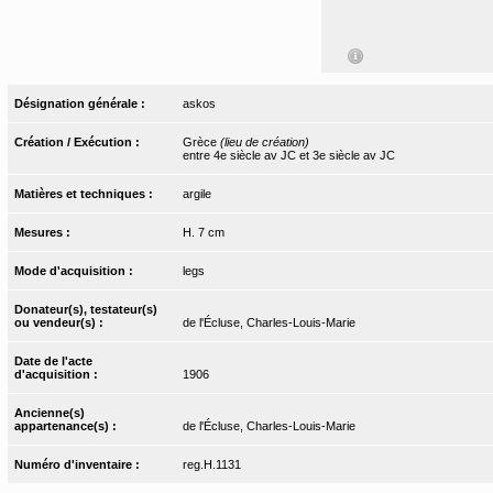
Désignation générale :
askos
Création / Exécution :
Grèce
(lieu de création)
entre 4e siècle av JC et 3e siècle av JC
Matières et techniques :
argile
Mesures :
H. 7 cm
Mode d'acquisition :
legs
Donateur(s), testateur(s)
ou vendeur(s) :
de l'Écluse, Charles-Louis-Marie
Date de l'acte
d'acquisition :
1906
Ancienne(s)
appartenance(s) :
de l'Écluse, Charles-Louis-Marie
Numéro d'inventaire :
reg.H.1131