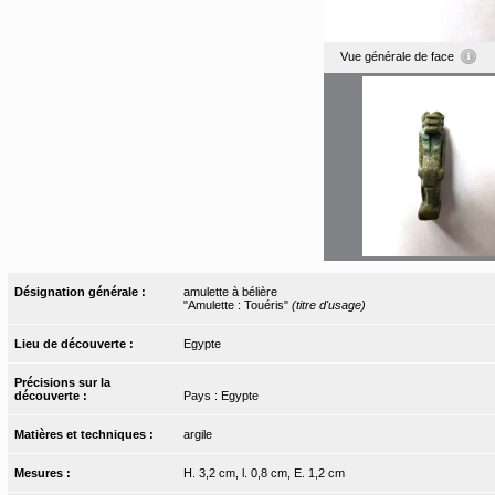
Vue générale de face
Désignation générale :
amulette à bélière
"Amulette : Touéris"
(titre d'usage)
Lieu de découverte :
Egypte
Précisions sur la
découverte :
Pays : Egypte
Matières et techniques :
argile
Mesures :
H. 3,2 cm, l. 0,8 cm, E. 1,2 cm