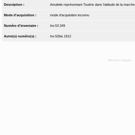
Description :
Amulette représentant Touéris dans l’attitude de la marche,
Mode d'acquisition :
mode d'acquisition inconnu
Numéro d'inventaire :
Inv.53.349
Autre(s) numéro(s) :
Inv.52bis.1812
Mentions légales