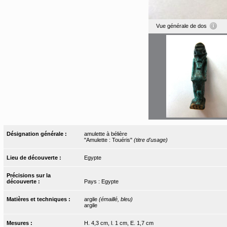
Vue générale de dos
Désignation générale :
amulette à bélière
"Amulette : Touéris"
(titre d'usage)
Lieu de découverte :
Egypte
Précisions sur la
découverte :
Pays : Egypte
Matières et techniques :
argile
(émaillé, bleu)
argile
Mesures :
H. 4,3 cm, l. 1 cm, E. 1,7 cm