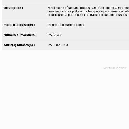
Description :
Amulette représentant Touéris dans l’attitude de la marche
rejoignent sur sa poitrine. Le trou percé pour servir de béli
pour figurer la perruque, et de traits obliques en-dessous.
Mode d'acquisition :
mode d'acquisition inconnu
Numéro d'inventaire :
Inv.53.338
Autre(s) numéro(s) :
Inv.52bis.1803
Mentions légales