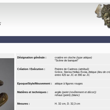
Désignation générale :
cratère en cloche
(type attique)
"Scène de banquet"
Création / Exécution :
Peintre de Cadmos
(attribué)
Grèce, Sterea Hellas Evoia, Attique
(lieu de cr
entre 420 av JC et 390 av JC
Epoque/Style/Mouvement :
attique à figures rouges
Matières et techniques :
argile
(peint (revêtement et décor))
rehaut (peint)
(blanc)
Mesures :
H. 32 cm, D. 32,3 cm