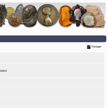
Partager
éation)