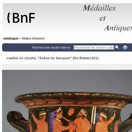
Panneau de gestion des cookies
catalogue
> Notice d'oeuvre
Recherche multicritères
cratère en cloche, "Scène de banquet" (De Ridder.431)