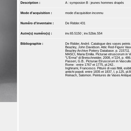
Description :
A : symposion B : jeunes hommes drapés
Mode d'acquisition :
mode d'acquisition inconnu
Numéro d'inventaire :
De Ridder.431
Autre(s) numéro(s) :
inv.65.5150 ; inv.52bis.554
Bibliographie :
De Ridder, André. Catalogue des vases peints d
Beazley, John Davidson. Attic Red-Figure Vase
Beazley Archive Pottery Database. p. 215711.
MASCI, Maria Emilia. Picturae etruscorum in Vas
"L'Erma" di Bretschneider, 2008, n°224, p. 486
Passeri, G.B.. Picturae Etruscorum in Vasculis, 
Rome : entre 1767 et 1775, pl.242..
Inghirami, Francesco. Pitture di vasi fittili, esib
antichi popoli. entre 1835 et 1837, I, p.125, pl.8
Reinach, Salomon. Peintures de Vases Antiques r