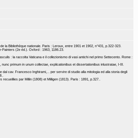
e la Bibliothèque nationale. Paris : Leroux, entre 1901 et 1902, n°431, p.322-323.
-Painters (2e éd.). Oxford : 1963, 1186.23.
culis : la raccolta Vaticana e il collezionismo di vasi antichi nel primo Settecento. Rome :
.
nunc primum in unum collectae, explicationibus et dissertationibus inlustratae, I-III.
ite dal cav. Francesco Inghirami,... per servire di studio alla mitologia ed alla storia degli
8..
ecueillies par Millin (1808) et Milligen (1813). Paris : 1891, p.327..