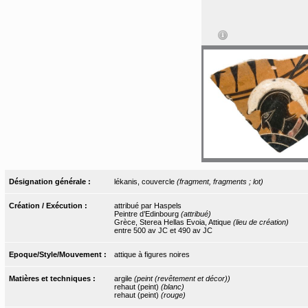
Désignation générale :
lékanis, couvercle
(fragment, fragments ; lot)
Création / Exécution :
attribué par Haspels
Peintre d’Edinbourg
(attribué)
Grèce, Sterea Hellas Evoia, Attique
(lieu de création)
entre 500 av JC et 490 av JC
Epoque/Style/Mouvement :
attique à figures noires
Matières et techniques :
argile
(peint (revêtement et décor))
rehaut (peint)
(blanc)
rehaut (peint)
(rouge)