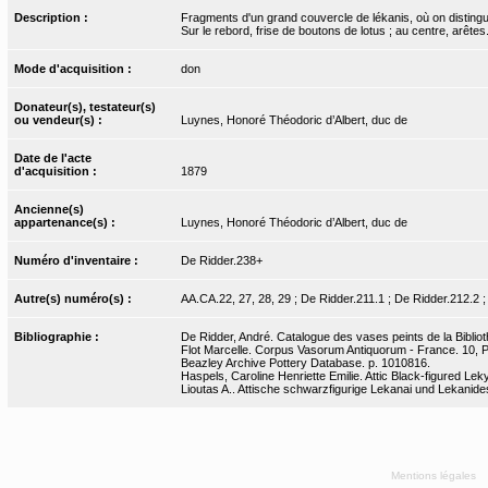
Description :
Fragments d'un grand couvercle de lékanis, où on disting
Sur le rebord, frise de boutons de lotus ; au centre, arêtes. A
Mode d'acquisition :
don
Donateur(s), testateur(s)
ou vendeur(s) :
Luynes, Honoré Théodoric d’Albert, duc de
Date de l'acte
d'acquisition :
1879
Ancienne(s)
appartenance(s) :
Luynes, Honoré Théodoric d’Albert, duc de
Numéro d'inventaire :
De Ridder.238+
Autre(s) numéro(s) :
AA.CA.22, 27, 28, 29 ; De Ridder.211.1 ; De Ridder.212.2 ;
Bibliographie :
De Ridder, André. Catalogue des vases peints de la Bibliot
Flot Marcelle. Corpus Vasorum Antiquorum - France. 10, Pa
Beazley Archive Pottery Database. p. 1010816.
Haspels, Caroline Henriette Emilie. Attic Black-figured Leky
Lioutas A.. Attische schwarzfigurige Lekanai und Lekanide
Mentions légales