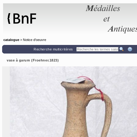
Panneau de gestion des cookies
catalogue
> Notice d'oeuvre
Recherche multicritères
vase à garum (Froehner.1823)