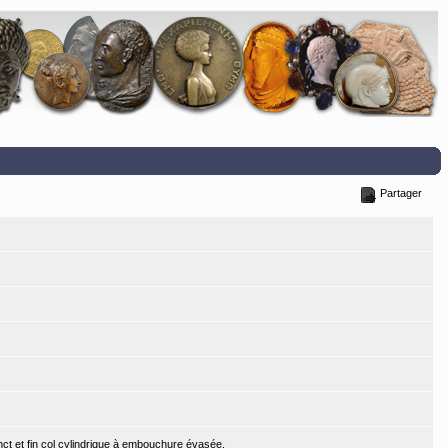
Partager
nct et fin col cylindrique à embouchure évasée.