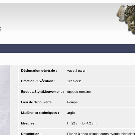
Désignation générale :
vase à garum
Création / Exécution :
1er siècle
Epoque/Style/Mouvement :
époque romaine
Lieu de découverte :
Pompéi
Matières et techniques :
argile
Mesures :
H. 22 cm, D. 4,2 cm
Description :
Flacon à anse unique, corps ovoïde, pied disti