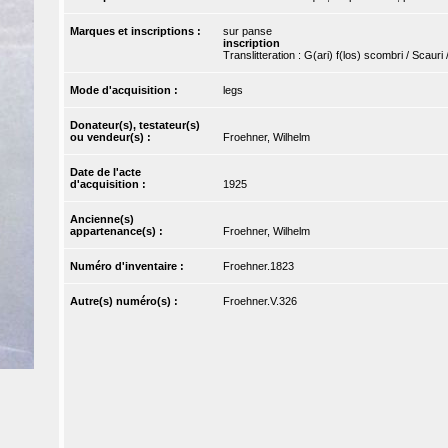
Marques et inscriptions :
sur panse
inscription
Translitteration : G(ari) f(los) scombri / Scauri
Mode d'acquisition :
legs
Donateur(s), testateur(s)
ou vendeur(s) :
Froehner, Wilhelm
Date de l'acte
d'acquisition :
1925
Ancienne(s)
appartenance(s) :
Froehner, Wilhelm
Numéro d'inventaire :
Froehner.1823
Autre(s) numéro(s) :
Froehner.V.326