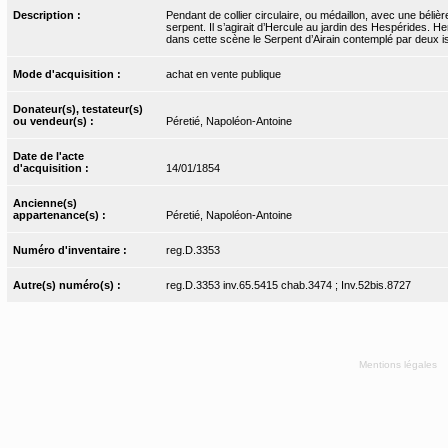
Description :
Pendant de collier circulaire, ou médaillon, avec une béli
serpent. Il s’agirait d’Hercule au jardin des Hespérides. He
dans cette scène le Serpent d’Airain contemplé par deux isra
Mode d'acquisition :
achat en vente publique
Donateur(s), testateur(s)
ou vendeur(s) :
Péretié, Napoléon-Antoine
Date de l'acte
d'acquisition :
14/01/1854
Ancienne(s)
appartenance(s) :
Péretié, Napoléon-Antoine
Numéro d'inventaire :
reg.D.3353
Autre(s) numéro(s) :
reg.D.3353 inv.65.5415 chab.3474 ; Inv.52bis.8727
Mentions légales