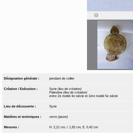
Désignation générale :
pendant de collier
Création / Exécution :
Syrie
(lieu de création)
Palestine
(lieu de création)
entre 2e moitié 4e siècle et 1ère moitié 5e siècle
Lieu de découverte :
Syrie
Matières et techniques :
verre
(jaune)
Mesures :
H. 2,21 cm, l. 1,82 cm, E. 0,42 cm