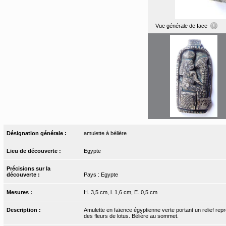
Vue générale de face
Désignation générale :
amulette à bélière
Lieu de découverte :
Egypte
Précisions sur la
découverte :
Pays : Egypte
Mesures :
H. 3,5 cm, l. 1,6 cm, E. 0,5 cm
Description :
Amulette en faïence égyptienne verte portant un relief repr
des fleurs de lotus. Bélière au sommet.