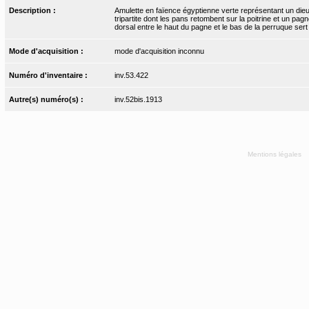
Description :
Amulette en faïence égyptienne verte représentant un dieu 
tripartite dont les pans retombent sur la poitrine et un pa
dorsal entre le haut du pagne et le bas de la perruque sert 
Mode d'acquisition :
mode d'acquisition inconnu
Numéro d'inventaire :
inv.53.422
Autre(s) numéro(s) :
inv.52bis.1913
Mentions légales