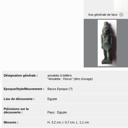
Vue générale de face
Désignation générale :
amulette à bélière
"Amulette : Horus"
(titre d'usage)
Epoque/Style/Mouvement :
Basse Epoque (?)
Lieu de découverte :
Egypte
Précisions sur la
découverte :
Pays : Egypte
Mesures :
H. 3,2 cm, l. 0,7 cm, L. 1,1 cm