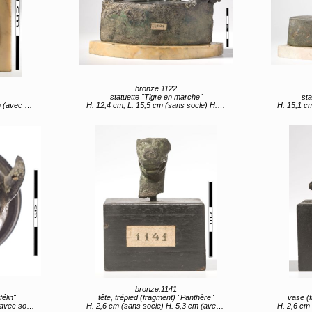
bronze.1122
statuette "Tigre en marche"
sta
ec socle)
H. 12,4 cm, L. 15,5 cm (sans socle) H. 14 cm (avec socle)
H. 15,1 cm, L. 
bronze.1141
félin"
tête, trépied (fragment) "Panthère"
vase (
ec socle)
H. 2,6 cm (sans socle) H. 5,3 cm (avec socle)
H. 2,6 cm (s