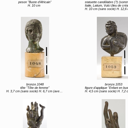
peson "Buste d’Africain"
statuette candélabre (?) (sommet (?)) "figure
H. 10 cm
Italie, Latium, Vulci (lieu de création)
H. 10 cm (sans socle) H. 12,6 cm (a
bronze.1048
bronze.1053
tête "Tête de femme"
figure d'applique "Enfant en buste tenant 
H. 3,7 cm (sans socle) H. 6,7 cm (avec socle)
H. 4,5 cm (sans socle) H. 7,2 cm (av