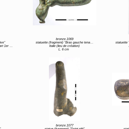
bronze.1069
ive"
statuette (fragment) "Bras gauche tenant une oenochoé"
statuette
v JC (vers)
Italie (lieu de création)
L. 6 cm
bronze.1077
"
statue (fragment) "Doigt plié"
stat