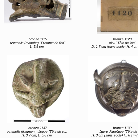
bronze.1115
bronze.1120
ustensile (manche) "Protome de lion"
clou "Tête de lion"
L. 5,8 cm
D. 1,7 cm (sans socle) H. 4 cm (av
bronze.1137
bronze.1139
ustensile (fragment) disque "Tête de chèvre"
figure d'applique "Tête de 
H. 3,7 cm, L. 5,6 cm
H. 3 cm (sans socle) H. 6 cm (av