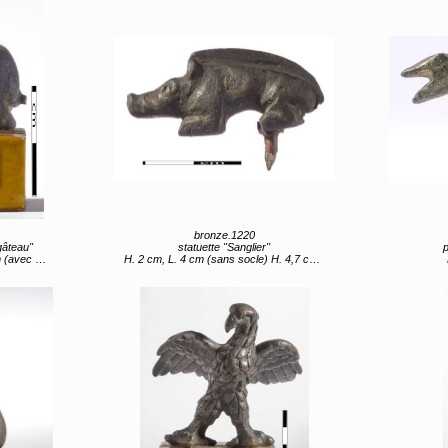
bronze.1220
gâteau"
statuette "Sanglier"
p
ec socle)
H. 2 cm, L. 4 cm (sans socle) H. 4,7 cm (avec socle)