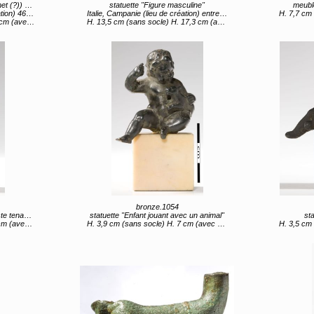
 masculine"
statuette "Figure masculine"
meubl
 460 av JC
Italie, Campanie (lieu de création) entre 4e siècle av JC et 3e siècle av JC
H. 7,7 cm (sans s
vec socle)
H. 13,5 cm (sans socle) H. 17,3 cm (avec socle)
bronze.1054
un oiseau"
statuette "Enfant jouant avec un animal"
sta
ec socle)
H. 3,9 cm (sans socle) H. 7 cm (avec socle)
H. 3,5 cm (s