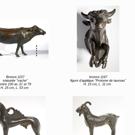
Bronze.1157
bronze.1167
statuette "vache"
figure d'applique "Protome de taureau"
entre 100 av JC et 79
H. 15 cm, L. 11 cm
H. 25 cm, L. 53 cm