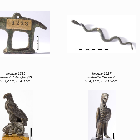
bronze.1223
bronze.1227
endentif "Sanglier (?)"
statuette "Serpent"
H. 3,2 cm, L. 4,9 cm
H. 4,3 cm, L. 20,5 cm