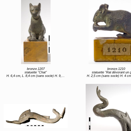
bronze.1207
bronze.1210
statuette "Chat"
statuette "Rat dévorant un 
H. 6,4 cm, L. 8,4 cm (sans socle) H. 9,8 cm, L. 8,6 cm (avec socle)
H. 2,5 cm (sans socle) H. 4 cm (av