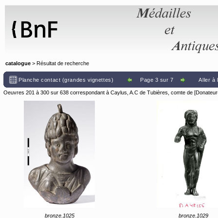
Panneau de gestion des cookies
catalogue
> Résultat de recherche
Planche contact (grandes vignettes)
Page 3 sur 7
Aller à
Oeuvres 201 à 300 sur 638 correspondant à Caylus, A.C de Tubières, comte de [Donateur(s
bronze.1025
bronze.1029