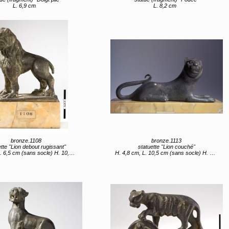
L. 6,9 cm
L. 8,2 cm
bronze.1108
bronze.1113
ette "Lion debout rugissant"
statuette "Lion couché"
sans socle) H. 10,7 cm, l. 4,5 cm, L. 7,2 cm (avec socle)
H. 4,8 cm, L. 10,5 cm (sans socle) H. 7,5 cm, L. 12 cm (avec socle)