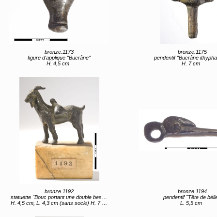
bronze.1173
bronze.1175
figure d'applique "Bucrâne"
pendentif "Bucrâne ithyphal
H. 4,5 cm
H. 7 cm
bronze.1192
bronze.1194
statuette "Bouc portant une double besace"
pendentif "Tête de béli
H. 4,5 cm, L. 4,3 cm (sans socle) H. 7 cm (avec socle)
L. 5,5 cm