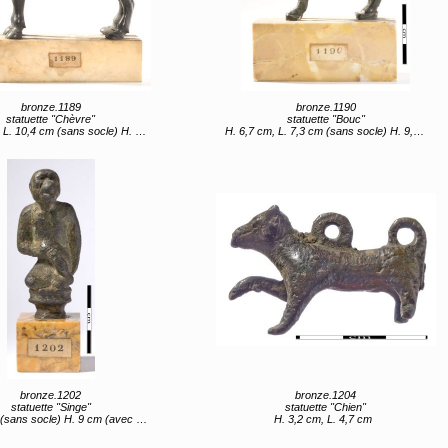
bronze.1189
bronze.1190
statuette "Chèvre"
statuette "Bouc"
 cm (sans socle) H. 12 cm, L. 10,8 cm (avec socle)
H. 6,7 cm, L. 7,3 cm (sans socle) H. 9,7 cm (avec socle)
bronze.1202
bronze.1204
statuette "Singe"
statuette "Chien"
sans socle) H. 9 cm (avec socle)
H. 3,2 cm, L. 4,7 cm