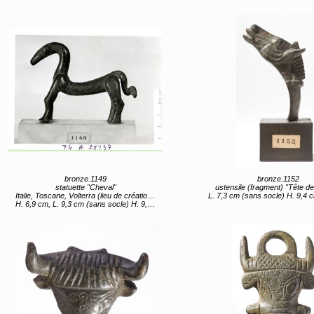
bronze.1149
bronze.1152
statuette "Cheval"
ustensile (fragment) "Tête d
Italie, Toscane, Volterra (lieu de création) 4e quart 7e siècle av JC
L. 7,3 cm (sans socle) H. 9,4 cm (av
H. 6,9 cm, L. 9,3 cm (sans socle) H. 9,5 cm, L. 10 cm (avec socle)