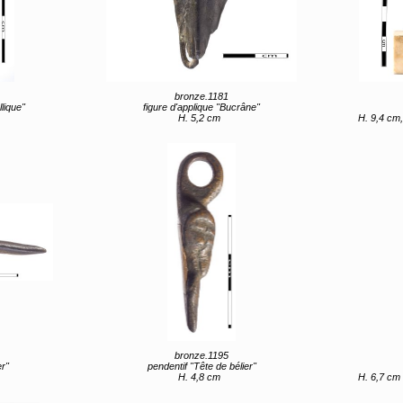
bronze.1181
lique"
figure d'applique "Bucrâne"
H. 5,2 cm
H. 9,4 cm, L. 10,4
bronze.1195
er"
pendentif "Tête de bélier"
H. 4,8 cm
H. 6,7 cm (