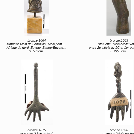
bronze.1064
bronze.1065
statuette Main de Sabazios "Main panthée"
statuette "Main droite vot
Afrique du nord, Egypte, Basse-Egypte, Alexandrie (lieu de création)
entre 2e siècle av JC et 1er quart 1er siècle a
H. 5,6 cm
L. 22,8 cm
bronze.1075
bronze.1076
statuette "Main votive"
statuette "Main votive