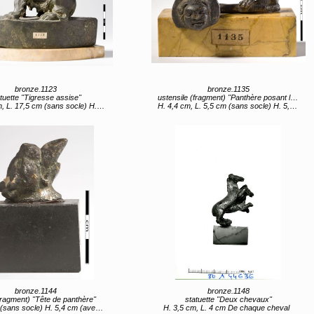
bronze.1123
bronze.1135
tuette "Tigresse assise"
ustensile (fragment) "Panthère posant la patte sur un masque" (titre d'usage)
17,5 cm (sans socle) H. 16,7 cm (avec socle)
H. 4,4 cm, L. 5,5 cm (sans socle) H. 5,5 cm, L. 7 cm (avec socle)
bronze.1144
bronze.1148
fragment) "Tête de panthère"
statuette "Deux chevaux"
ans socle) H. 5,4 cm (avec socle)
H. 3,5 cm, L. 4 cm De chaque cheval