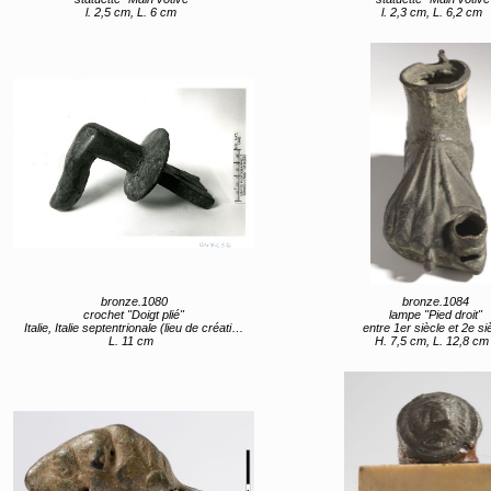
l. 2,5 cm, L. 6 cm
l. 2,3 cm, L. 6,2 cm
bronze.1080
bronze.1084
crochet "Doigt plié"
lampe "Pied droit"
Italie, Italie septentrionale (lieu de création) 1er siècle
entre 1er siècle et 2e si
L. 11 cm
H. 7,5 cm, L. 12,8 cm