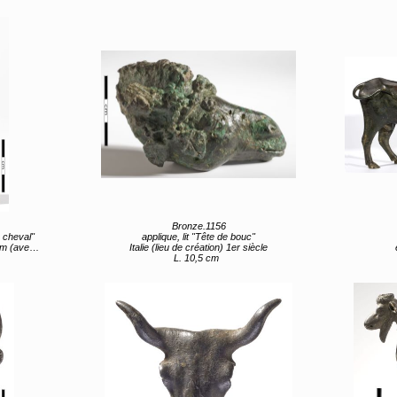
Bronze.1156
e cheval"
applique, lit "Tête de bouc"
ec socle)
Italie (lieu de création) 1er siècle
L. 10,5 cm