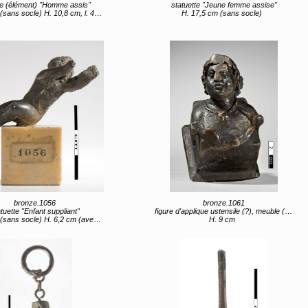
e (élément) "Homme assis"
statuette "Jeune femme assise"
ocle) H. 10,8 cm, l. 4 cm, L. 6,8 cm (avec socle)
H. 17,5 cm (sans socle)
bronze.1056
bronze.1061
tuette "Enfant suppliant"
figure d'applique ustensile (?), meuble (?) (élément (?)) "Buste d’enfant"
ans socle) H. 6,2 cm (avec socle)
H. 9 cm