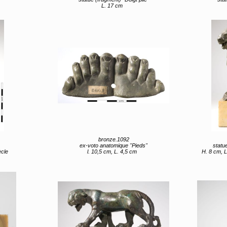
L. 17 cm
bronze.1092
ex-voto anatomique "Pieds"
statu
ècle
l. 10,5 cm, L. 4,5 cm
H. 8 cm, L. 6,5 cm (