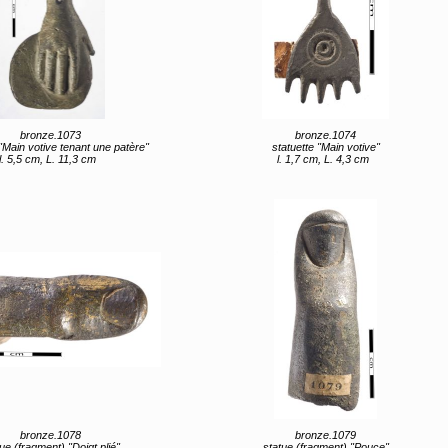
bronze.1073
bronze.1074
 "Main votive tenant une patère"
statuette "Main votive"
l. 5,5 cm, L. 11,3 cm
l. 1,7 cm, L. 4,3 cm
bronze.1078
bronze.1079
ue (fragment) "Doigt plié"
statue (fragment) "Pouce"