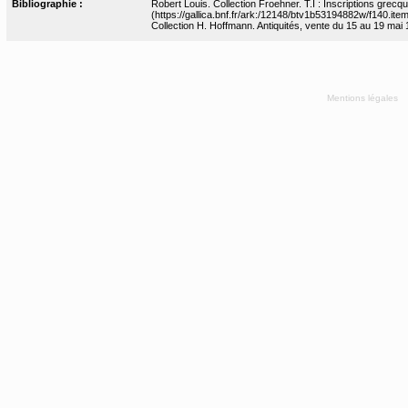
Bibliographie :
Robert Louis. Collection Froehner. T.I : Inscriptions grecq
(https://gallica.bnf.fr/ark:/12148/btv1b53194882w/f140.item
Collection H. Hoffmann. Antiquités, vente du 15 au 19 mai 
Mentions légales