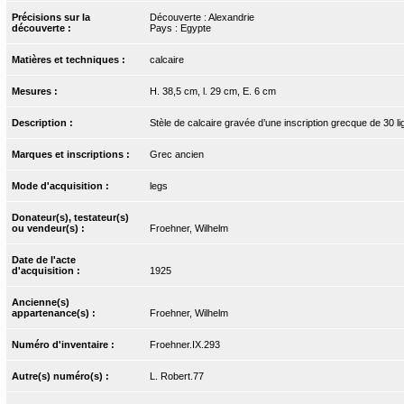
Précisions sur la
Découverte : Alexandrie
découverte :
Pays : Egypte
Matières et techniques :
calcaire
Mesures :
H. 38,5 cm, l. 29 cm, E. 6 cm
Description :
Stèle de calcaire gravée d’une inscription grecque de 30 l
Marques et inscriptions :
Grec ancien
Mode d'acquisition :
legs
Donateur(s), testateur(s)
ou vendeur(s) :
Froehner, Wilhelm
Date de l'acte
d'acquisition :
1925
Ancienne(s)
appartenance(s) :
Froehner, Wilhelm
Numéro d'inventaire :
Froehner.IX.293
Autre(s) numéro(s) :
L. Robert.77