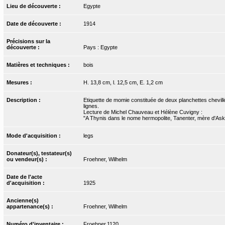
Lieu de découverte :
Egypte
Date de découverte :
1914
Précisions sur la
découverte :
Pays : Egypte
Matières et techniques :
bois
Mesures :
H. 13,8 cm, l. 12,5 cm, E. 1,2 cm
Description :
Etiquette de momie constituée de deux planchettes chevillées
lignes.
Lecture de Michel Chauveau et Hélène Cuvigny :
"A Thynis dans le nome hermopolite, Tanenter, mère d'As
Mode d'acquisition :
legs
Donateur(s), testateur(s)
ou vendeur(s) :
Froehner, Wilhelm
Date de l'acte
d'acquisition :
1925
Ancienne(s)
appartenance(s) :
Froehner, Wilhelm
Numéro d'inventaire :
Froehner.1120