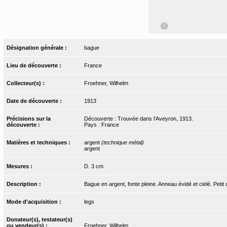
Désignation générale :
bague
Lieu de découverte :
France
Collecteur(s) :
Froehner, Wilhelm
Date de découverte :
1913
Précisions sur la
Découverte : Trouvée dans l’Aveyron, 1913.
découverte :
Pays : France
Matières et techniques :
argent
(technique métal)
argent
Mesures :
D. 3 cm
Description :
Bague en argent, fonte pleine. Anneau évidé et cielé. Peti
Mode d'acquisition :
legs
Donateur(s), testateur(s)
ou vendeur(s) :
Froehner, Wilhelm