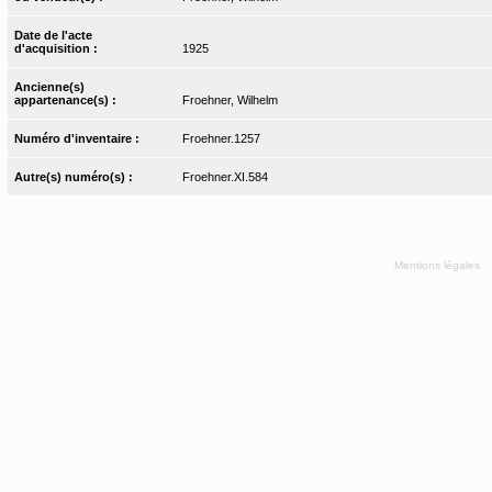
Date de l'acte
d'acquisition :
1925
Ancienne(s)
appartenance(s) :
Froehner, Wilhelm
Numéro d'inventaire :
Froehner.1257
Autre(s) numéro(s) :
Froehner.XI.584
Mentions légales