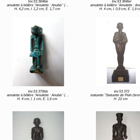
Inv.53.364bis
Inv.53.364ter
amulette à bélière "Amulette : Anubis" (titre d'usage)
amulette à bélière "Amulette : Anubis" (titre
H. 4,2 cm, l. 1,2 cm, E. 1,7 cm
H. 4 cm, l. 0,9 cm, E. 1,9 
Inv.53.370bis
inv.53.372
amulette à bélière "Amulette : Anubis" (titre d'usage)
statuette "Statuette de Ptah (bronze)" (titre
H. 4 cm, l. 1 cm, E. 1,6 cm
H. 22 cm