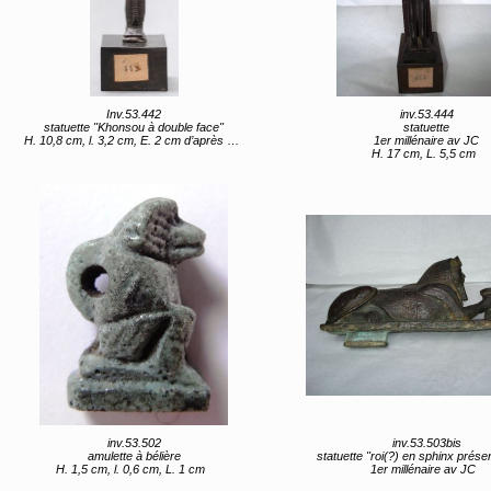
Inv.53.442
inv.53.444
statuette "Khonsou à double face"
statuette
H. 10,8 cm, l. 3,2 cm, E. 2 cm d’après Caylus : hauteur : quatre pouces
1er millénaire av JC
H. 17 cm, L. 5,5 cm
inv.53.502
inv.53.503bis
amulette à bélière
statuette "roi(?) en sphinx présentant 
H. 1,5 cm, l. 0,6 cm, L. 1 cm
1er millénaire av JC