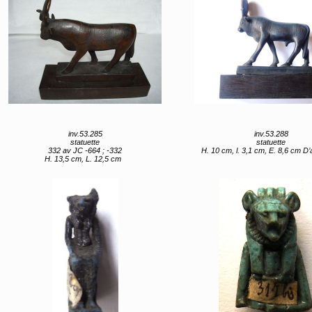
inv.53.285
inv.53.288
statuette
statuette
332 av JC -664 ; -332
H. 10 cm, l. 3,1 cm, E. 8,6 cm D’après Foucault : deux pou
H. 13,5 cm, L. 12,5 cm