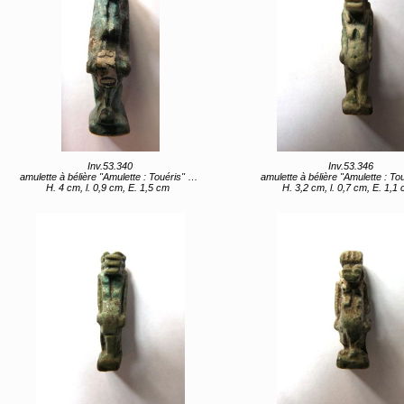
Inv.53.340
Inv.53.346
amulette à bélière "Amulette : Touéris" (titre d'usage)
amulette à bélière "Amulette : Touéris" (titre 
H. 4 cm, l. 0,9 cm, E. 1,5 cm
H. 3,2 cm, l. 0,7 cm, E. 1,1