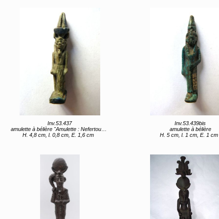
Inv.53.437
Inv.53.439bis
amulette à bélière "Amulette : Nefertoum" (titre d'usage)
amulette à bélière
H. 4,8 cm, l. 0,8 cm, E. 1,6 cm
H. 5 cm, l. 1 cm, E. 1 cm