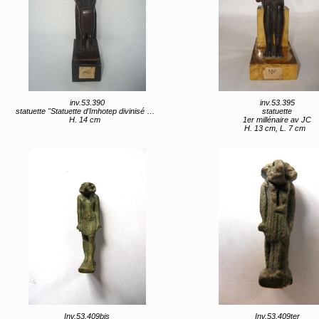
inv.53.390
inv.53.395
statuette "Statuette d’Imhotep divinisé assis" (titre d'usage)
statuette
H. 14 cm
1er millénaire av JC
H. 13 cm, L. 7 cm
Inv.53.409bis
Inv.53.409ter