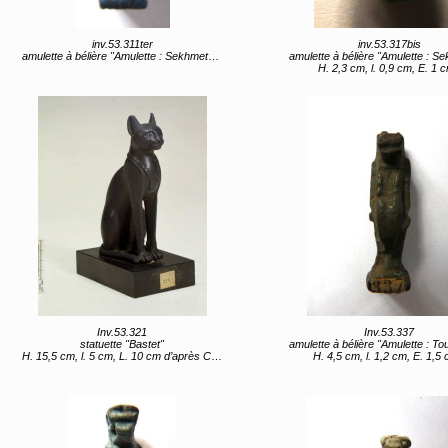
inv.53.311ter
inv.53.317bis
amulette à bélière "Amulette : Sekhmet" (titre d'usage)
amulette à bélière "Amulette : Sekhmet" (titre 
H. 2,3 cm, l. 0,9 cm, E. 1 
Inv.53.321
Inv.53.337
statuette "Bastet"
amulette à bélière "Amulette : Touéris" (titre 
H. 15,5 cm, l. 5 cm, L. 10 cm d’après Caylus : hauteur : cinq pouces huit lignes ; largeur : trois pouces une ligne
H. 4,5 cm, l. 1,2 cm, E. 1,5