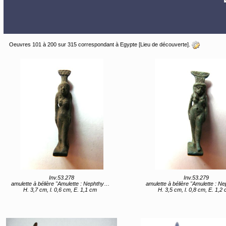
Oeuvres 101 à 200 sur 315 correspondant à Egypte [Lieu de découverte].
Inv.53.278
Inv.53.279
amulette à bélière "Amulette : Nephthys" (titre d'usage)
amulette à bélière "Amulette : Nephthys" (titre 
H. 3,7 cm, l. 0,6 cm, E. 1,1 cm
H. 3,5 cm, l. 0,8 cm, E. 1,2