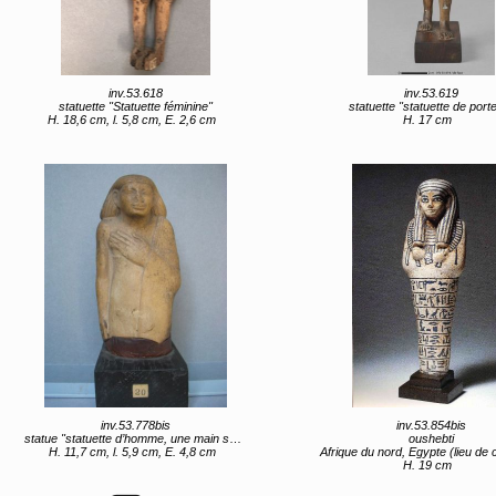
inv.53.618
inv.53.619
statuette "Statuette féminine"
statuette "statuette de port
H. 18,6 cm, l. 5,8 cm, E. 2,6 cm
H. 17 cm
inv.53.778bis
inv.53.854bis
statue "statuette d’homme, une main sur la poitrine"
oushebti
H. 11,7 cm, l. 5,9 cm, E. 4,8 cm
Afrique du nord, Egypte (lieu de création) XVIIIe
H. 19 cm