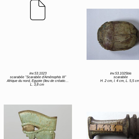
inv.53.1023
inv.53.1025bis
scarabée "Scarabée d’Aménophis III"
scarabée
Afrique du nord, Egypte (lieu de création) XVIIIe dynastie
H. 2 cm, l. 4 cm, L. 5,5 c
L. 3,8 cm