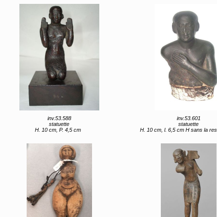
inv.53.588
inv.53.601
statuette
statuette
H. 10 cm, P. 4,5 cm
H. 10 cm, l. 6,5 cm H sans la restaurat