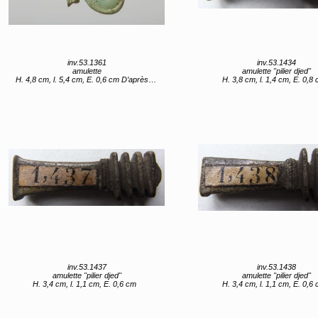
inv.53.1361
inv.53.1434
amulette
amulette "pilier djed"
H. 4,8 cm, l. 5,4 cm, E. 0,6 cm D’après Caylus : plus grande largeur : deux pouces trois lignes ; plus grande hauteur : un pouce dix lignes
H. 3,8 cm, l. 1,4 cm, E. 0,8
inv.53.1437
inv.53.1438
amulette "pilier djed"
amulette "pilier djed"
H. 3,4 cm, l. 1,1 cm, E. 0,6 cm
H. 3,4 cm, l. 1,1 cm, E. 0,6