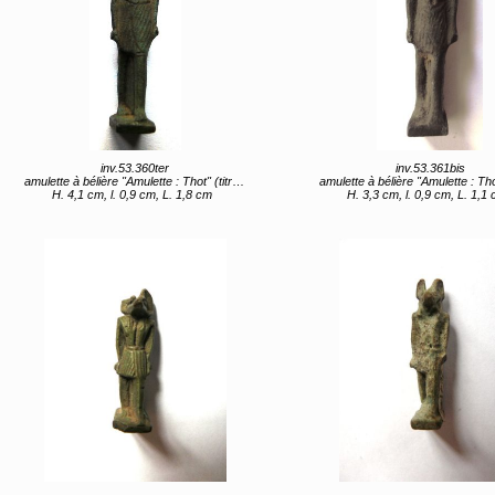
inv.53.360ter
inv.53.361bis
amulette à bélière "Amulette : Thot" (titre d'usage)
amulette à bélière "Amulette : Thot" (titre 
H. 4,1 cm, l. 0,9 cm, L. 1,8 cm
H. 3,3 cm, l. 0,9 cm, L. 1,1