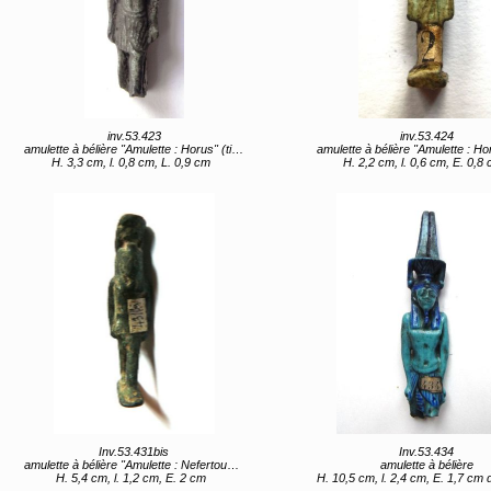
inv.53.423
inv.53.424
amulette à bélière "Amulette : Horus" (titre d'usage)
amulette à bélière "Amulette : Horus" (titre
H. 3,3 cm, l. 0,8 cm, L. 0,9 cm
H. 2,2 cm, l. 0,6 cm, E. 0,8
Inv.53.431bis
Inv.53.434
amulette à bélière "Amulette : Nefertoum" (titre d'usage)
amulette à bélière
H. 5,4 cm, l. 1,2 cm, E. 2 cm
H. 10,5 cm, l. 2,4 cm, E. 1,7 cm d’après Caylus : la figure pouvait avoir quatre pouces quatre l