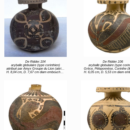
De Ridder.104
De Ridder.106
aryballe globulaire (type corinthien)
aryballe globulaire (type corin
attribué par Amyx Groupe du Lion (attribué) Grèce, Péloponnèse, Corinthe (lieu de création) entre 620 av JC et 590 av JC
Grèce, Péloponnèse, Corinthe (lieu de création) entre 620 av JC 
H. 8,04 cm, D. 7,67 cm diam embouchure 5,08 ; diam ouverture 0,99
H. 6,05 cm, D. 5,53 cm diam embouchure 3,35 ; diam ouve