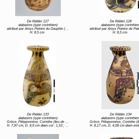
De Ridder.127
De Ridder.128
alabastre (type corinthien)
alabastre (type corinthien
attribué par Amyx Peintre du Dauphin (proche de) Grèce, Péloponnèse, Corinthe (lieu de création) entre 620 av JC et 590
attribué par Amyx Peintre de Palerme 489 (proche de) Grèce, Péloponnèse, Corinthe (lieu de création) entre 620 
H. 8,5 cm
H. 8,5 cm
De Ridder.133
De Ridder.134
alabastre (type corinthien)
alabastre (type corinthien
Grèce, Péloponnèse, Corinthe (lieu de création) entre 620 av JC et 590 av JC
Grèce, Péloponnèse, Corinthe (lieu de création) entre 620 av JC 
H. 7,97 cm, D. 9,9 cm diam col : 1,53 ; diam embouchure 2,99 ; diam ouverture 0,8
H. 8,17 cm, D. 4,08 cm diam embouchure 2,94 ; diam col 1,48 ; diam o