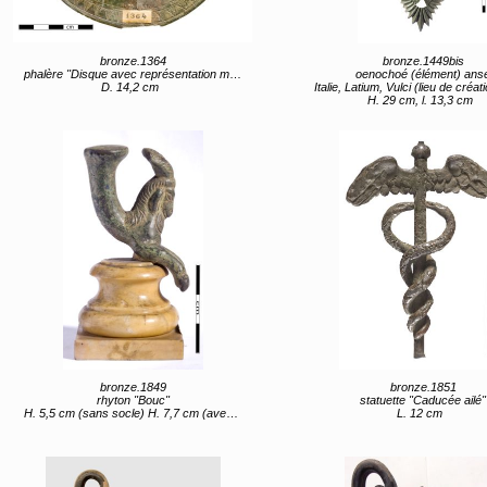
bronze.1364
bronze.1449bis
phalère "Disque avec représentation militaire"
oenochoé (élément) ans
D. 14,2 cm
Italie, Latium, Vulci (lieu de création) 1er quart 5e s
H. 29 cm, l. 13,3 cm
bronze.1849
bronze.1851
rhyton "Bouc"
statuette "Caducée ailé"
H. 5,5 cm (sans socle) H. 7,7 cm (avec socle)
L. 12 cm