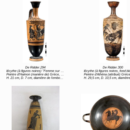
De Ridder.294
De Ridder.300
lécythe (à figures noires) "Femme sur un char, femme avec une lyre, Dionysos, Hermès" (titre d'usage)
lécythe (à figures noires, fond blanc) "Thésée et le taureau de Marathon" (ti
Peintre d’Haimon (manière de) Grèce, Sterea Hellas Evoia, Attique (lieu de création) 2e moitié 6e siècle av JC
Peintre d’Athéna (attribué) Grèce, Sterea Hellas Evoia, Attique (lieu de création) 1ère moitié
H. 21 cm, D. 7 cm, diamètre de l'embouchure 3,9 cm, diamètre du pied 5 cm
H. 29,5 cm, D. 10,5 cm, diamètre de l'embouchure 6,1 cm, diamètre 