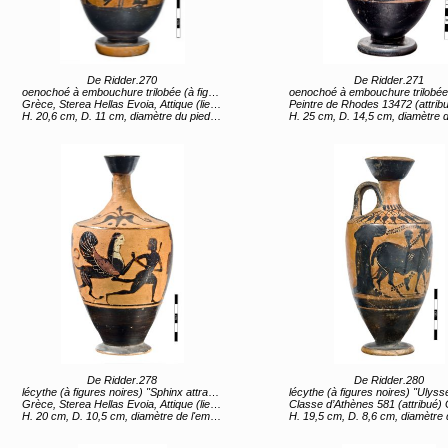
De Ridder.270
De Ridder.271
oenochoé à embouchure trilobée (à figures noires) "Guerrier s'armant et femme" (titre d'usage)
oenochoé à embouchure trilobée (à figures noires) "Symposion avec Héraklès et le centaure Pholos
Grèce, Sterea Hellas Evoia, Attique (lieu de création) 6e siècle av JC
Peintre de Rhodes 13472 (attribué) Grèce, Sterea Hellas Evoia, Attique (lieu de création) 2e moiti
H. 20,6 cm, D. 11 cm, diamètre du pied 5,6 cm
H. 25 cm, D. 14,5 cm, diamètre de l'embouchure 9,6 cm, diamètre du
De Ridder.278
De Ridder.280
lécythe (à figures noires) "Sphinx attrapant un jeune homme" (titre d'usage)
lécythe (à figures noires) "Ulysse et Polyphème" (titre
Grèce, Sterea Hellas Evoia, Attique (lieu de création) 2e moitié 6e siècle av JC
Classe d’Athènes 581 (attribué) Grèce, Sterea Hellas Evoia, Attique (lieu de création) 1er quar
H. 20 cm, D. 10,5 cm, diamètre de l'embouchure 3,7 cm, diamètre du pied 6 cm
H. 19,5 cm, D. 8,6 cm, diamètre de l'embouchure 5,1 cm, diamètre du p