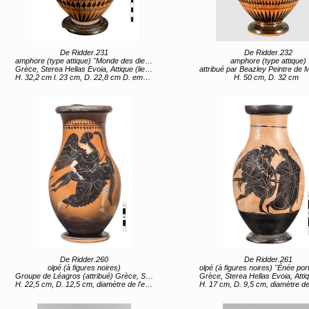
De Ridder.231
De Ridder.232
amphore (type attique) "Monde des dieux et monde des héros"
amphore (type attique)
Grèce, Sterea Hellas Evoia, Attique (lieu de création) 2e moitié 6e siècle av JC
attribué par Beazley Peintre de Munich 1519 (attribué) Grèce, Sterea Hellas Evoia, Attique (lieu de création) 4e q
H. 32,2 cm l. 23 cm, D. 22,8 cm D. embouchure 15,7 cm
H. 50 cm, D. 32 cm
De Ridder.260
De Ridder.261
olpé (à figures noires)
olpé (à figures noires) "Énée portant Anchise" (titre
Groupe de Léagros (attribué) Grèce, Sterea Hellas Evoia, Attique (lieu de création) 4e quart 6e siècle av JC
Grèce, Sterea Hellas Evoia, Attique (lieu de création) 2e moitié 6e
H. 22,5 cm, D. 12,5 cm, diamètre de l'embouchure 9,6 cm, diamètre du pied 8,5 cm
H. 17 cm, D. 9,5 cm, diamètre de l'embouchure 5,9 cm, diamètre du