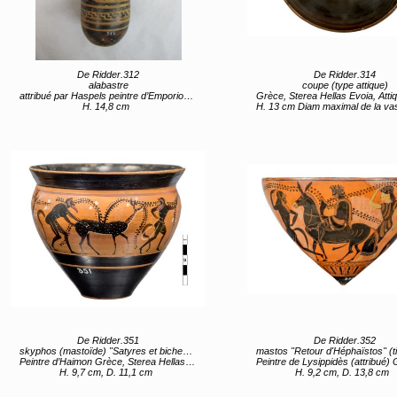
De Ridder.312
De Ridder.314
alabastre
coupe (type attique)
attribué par Haspels peintre d’Emporion (attribué) Grèce, Sterea Hellas Evoia, Attique (lieu de création) 470 (vers)
Grèce, Sterea Hellas Evoia, Attique (lieu de création) 2e moitié 6e
H. 14,8 cm
H. 13 cm Diam maximal de la vasque 25,9 ; diam pied 9,17 ; diam racine de la tige : 3,93 ; Largeur 
De Ridder.351
De Ridder.352
skyphos (mastoïde) "Satyres et biches" (titre d'usage)
mastos "Retour d'Héphaïstos" (titre d
Peintre d’Haimon Grèce, Sterea Hellas Evoia, Attique (lieu de création) entre 500 av JC et 480 av JC
Peintre de Lysippidès (attribué) Grèce, Sterea Hellas Evoia, Attique (lieu de création) 4e quart 6e siècle av JC entre 
H. 9,7 cm, D. 11,1 cm
H. 9,2 cm, D. 13,8 cm