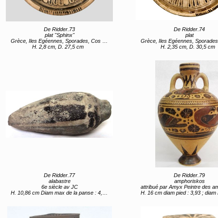
De Ridder.73
De Ridder.74
plat "Sphinx"
plat
Grèce, Iles Egéennes, Sporades, Cos (lieu de création) 4e quart 7e siècle av JC
Grèce, Iles Egéennes, Sporades, Rhodes (lieu de création) 7e s
H. 2,8 cm, D. 27,5 cm
H. 2,35 cm, D. 30,5 cm
De Ridder.77
De Ridder.79
alabastre
amphoriskos
6e siècle av JC
attribué par Amyx Peintre des amphorisques du Louvre (attribué) Grèce, Péloponnèse, Corinthe (lieu de création) entre 5
H. 10,86 cm Diam max de la panse : 4,39 ; diam col : 2,2 ; diam ouverture 0,97
H. 16 cm diam pied : 3,93 ; diam max panse : 10,3 ; diam embouchure : 3,33 ; diam ouverture 2,79 