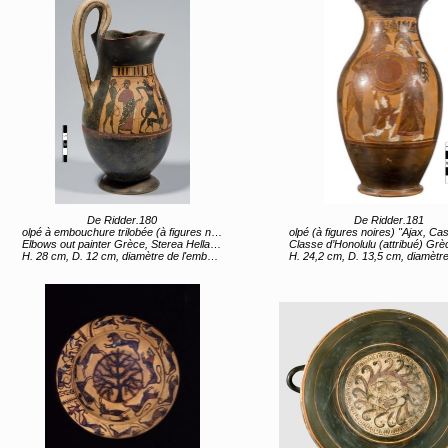
De Ridder.180
De Ridder.181
olpé à embouchure trilobée (à figures noires) "Éphèbes et hommes barbus" (titre d'usage)
olpé (à figures noires) "Ajax, Cassandre et Athéna" (tit
Elbows out painter Grèce, Sterea Hellas Evoia, Attique (lieu de création) 3e quart 6e siècle av JC
Classe d’Honolulu (attribué) Grèce, Sterea Hellas Evoia, Attique (lieu de création) 2e moitié 
H. 28 cm, D. 12 cm, diamètre de l'embouchure 9,9 cm, diamètre du pied 9,3 cm
H. 24,2 cm, D. 13,5 cm, diamètre de l'embouchure 9 cm, diamètre du