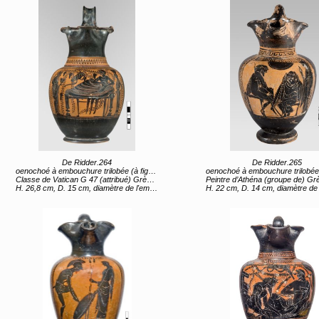
De Ridder.264
De Ridder.265
oenochoé à embouchure trilobée (à figures noires) "Symposion : Héraclès et Dionysos" (titre d'usage)
oenochoé à embouchure trilobée (à figures noires) "Ambassade d'Ulysse auprès d'Achille" 
Classe de Vatican G 47 (attribué) Grèce, Sterea Hellas Evoia, Attique (lieu de création) 2e moitié 6e siècle av JC
Peintre d’Athéna (groupe de) Grèce, Sterea Hellas Evoia, Attique (lieu de création) 2e moit
H. 26,8 cm, D. 15 cm, diamètre de l'embouchure 10,5 cm, diamètre du pied 9 cm
H. 22 cm, D. 14 cm, diamètre de l'embouchure 10,1 cm, diamètre du 