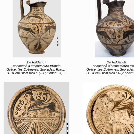
De Ridder.67
De Ridder.68
oenochoé à embouchure trilobée
oenochoé à embouchure tril
Grèce, Iles Egéennes, Sporades, Rhodes (lieu de création) 7e siècle av JC
Grèce, Iles Egéennes, Sporades, Rhodes (lieu de création) 7e s
H. 34 cm Diam pied : 9,63 ; L anse : 3,67 ; L embouchure 12,1
H. 34 cm Diam pied : 10,2 ; diam col : 8,4 ; L embouchure : 12,23 ; 