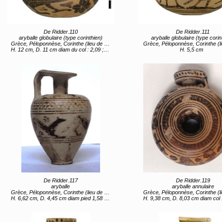
De Ridder.110
De Ridder.111
aryballe globulaire (type corinthien)
aryballe globulaire (type corin
Grèce, Péloponnèse, Corinthe (lieu de création) entre 620 av JC et 590 av JC
Grèce, Péloponnèse, Corinthe (lieu de création) entre 570 av JC 
H. 12 cm, D. 11 cm diam du col : 2,09 ; diam ouverture 1,19
H. 5,5 cm
De Ridder.117
De Ridder.119
aryballe
aryballe annulaire
Grèce, Péloponnèse, Corinthe (lieu de création) entre 650 av JC et 625
Grèce, Péloponnèse, Corinthe (lieu de création) 1er quart 6e 
H. 6,62 cm, D. 4,45 cm diam pied 1,58 ; diam col 1,1 ; diam embouchure 2,69 ; diam ouverture 0,8
H. 9,38 cm, D. 8,03 cm diam col : 2,09 ; diam embouchure : 3,26 ; diam ouverture : 0,85