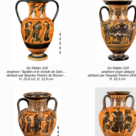
De Ridder.218
De Ridder.224
amphore "Apollon et le monde de Dionysos"
amphore (type attique)
attribué par Beazley Peintre de Boston 01.17 Grèce, Sterea Hellas Evoia, Attique (lieu de création) 2e moitié 6e siècle av JC
attribué par Haspels Peintre d’Edinbourg (attribué) Grèce, Sterea Hellas Evoia, Attique (lieu de création) 1er 
H. 25,8 cm, D. 12,8 cm
H. 19,3 cm