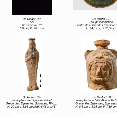
De Ridder.187
De Ridder.191
plat
coupe laconienne
6e siècle av JC
Peintre des Boréades (manière de) Grèce, Péloponnèse, Laconie, Sparte (lieu de création) 
H. 8 cm, D. 20,8 cm
H. 14,8 cm, D. 23,5 cm
De Ridder.196
De Ridder.198
vase plastique "figure féminine"
vase plastique "tête d'Héraclès" (titre 
Grèce, Iles Egéennes, Sporades, Rhodes (lieu de création) 6e siècle av JC
Grèce, Iles Egéennes, Sporades, Samos (lieu de création) 6e s
H. 20 cm, l. 5,66 cm pied : 6,08 x 4,48
H. 8,6 cm, l. 5,28 cm, P. 7,19 cm diam embouchure 2,83 ; diam ouverture 1,19 ; épaisseur 