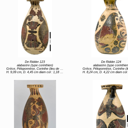
De Ridder.123
De Ridder.124
alabastre (type corinthien)
alabastre (type corinthien
Grèce, Péloponnèse, Corinthe (lieu de création) entre 620 av JC et 590 av JC
Grèce, Péloponnèse, Corinthe (lieu de création) 4e quart 7e 
H. 9,09 cm, D. 4,45 cm diam col : 1,18 ; diam embouchure 2,83 ; diam ouverture : 0,73
H. 8,24 cm, D. 4,22 cm diam col 1,21 ; diam emboucure 3,17 ; diam 