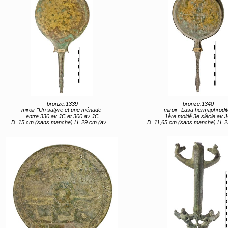
bronze.1339
bronze.1340
miroir "Un satyre et une ménade"
miroir "Lasa hermaphrodit
entre 330 av JC et 300 av JC
1ère moitié 3e siècle av 
D. 15 cm (sans manche) H. 29 cm (avec manche)
D. 11,65 cm (sans manche) H. 23,2 cm (avec 